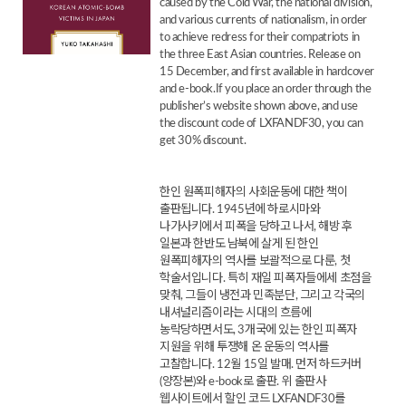
caused by the Cold War, the national division,
and various currents of nationalism, in order
to achieve redress for their compatriots in
the three East Asian countries. Release on
15 December, and first available in hardcover
and e-book.If you place an order through the
publisher’s website shown above, and use
the discount code of LXFANDF30, you can
get 30% discount.
한인 원폭피해자의 사회운동에 대한 책이
출판됩니다. 1945년에 하로시마와
나가사키에서 피폭을 당하고 나서, 해방 후
일본과 한반도 남북에 살게 된 한인
원폭피해자의 역사를 보괄적으로 다룬, 첫
학술서입니다. 특히 재일 피폭자들에세 초점을
맞춰, 그들이 냉전과 민족분단, 그리고 각국의
내셔널리즘이라는 시대의 흐름에
농락당하면서도, 3개국에 있는 한인 피폭자
지원을 위해 투쟁해 온 운동의 역사를
고찰합니다. 12월 15일 발매. 먼저 하드커버
(양장본)와 e-book로 출판. 위 출판사
웹사이트에서 할인 코드 LXFANDF30를