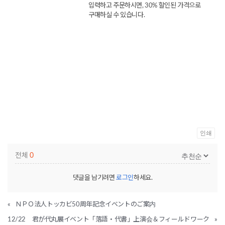
입력하고 주문하시면, 30% 할인된 가격으로
구매하실 수 있습니다.
인쇄
전체
0
댓글을 남기려면
로그인
하세요.
«
ＮＰＯ法人トッカビ50周年記念イベントのご案内
12/22 君が代丸展イベント「落語・代書」上演会＆フィールドワーク
»