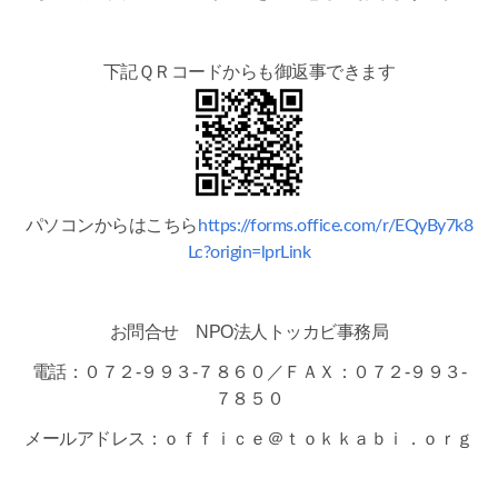
下記ＱＲコードからも御返事できます
パソコンからはこちら
https://forms.office.com/r/EQyBy7k8
Lc?origin=lprLink
お問合せ NPO法人トッカビ事務局
電話：０７２-９９３-７８６０／ＦＡＸ：０７２-９９３-
７８５０
メールアドレス：ｏｆｆｉｃｅ＠ｔｏｋｋａｂｉ．ｏｒｇ