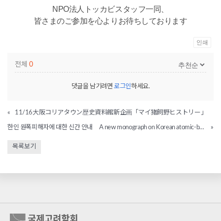
NPO法人トッカビスタッフ一同、
皆さまのご参加を心よりお待ちしております
인쇄
전체
0
댓글을 남기려면
로그인
하세요.
«
11/16大阪コリアタウン歴史資料館新企画「マイ猪飼野ヒストリー」
한인 원폭피해자에 대한 신간 안내 A new monograph on Korean atomic-bomb victims
»
목록보기