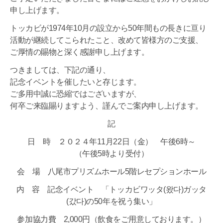
申し上げます。
トッカビが1974年10月の設立から50年間もの長きに亘り
活動が継続してこられたこと、改めて皆様方のご支援、
ご厚情の賜物と深く感謝申し上げます。
つきましては、下記の通り、
記念イベントを催したいと存じます。
ご多用中誠に恐縮ではございますが、
何卒ご来臨賜りますよう、謹んでご案内申し上げます。
記
日 時 ２０２４年11月22日（金） 午後6時～
（午後5時より受付）
会 場 八尾市プリズムホール5階レセプションホール
内 容 記念イベント 「トッカビワッタ(왔다)ガッタ
(갔다)の50年を祝う集い」
参加協力費 2,000円（飲食をご用意しております。）