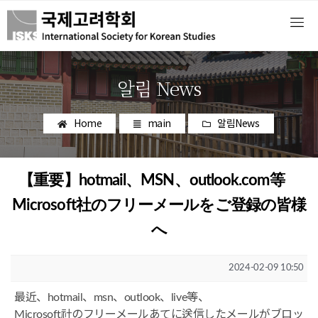
알림 News
Home
main
알림News
【重要】hotmail、MSN、outlook.com等
Microsoft社のフリーメールをご登録の皆様
へ
2024-02-09 10:50
最近、hotmail、msn、outlook、live等、
Microsoft社のフリーメールあてに送信したメールがブロッ