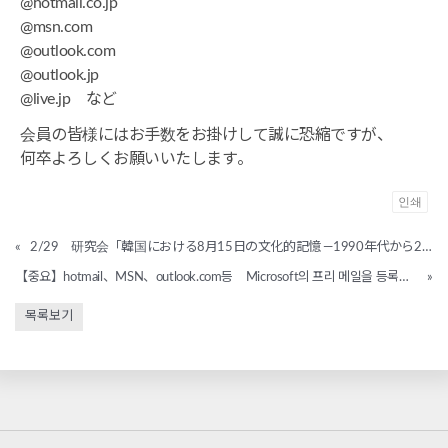
@hotmail.co.jp
@msn.com
@outlook.com
@outlook.jp
@live.jp など
会員の皆様にはお手数をお掛けして誠に恐縮ですが、
何卒よろしくお願いいたします。
인쇄
«
2/29 研究会「韓国における8月15日の文化的記憶 ―1990年代から2000年代半ばにかけての国家記念事業と保守陣営内の歴史認識の変遷を中心に―」ご案内
【중요】hotmail、MSN、outlook.com등 Microsoft의 프리 메일을 등록하신 회원 여러분께
»
목록보기