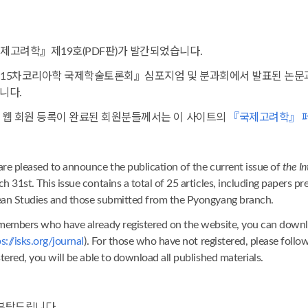
제고려학』제19호(PDF판)가 발간되었습니다.
15차코리아학 국제학술토론회』심포지엄 및 분과회에서 발표된 논문과 
니다.
 웹 회원 등록이 완료된 회원분들께서는 이 사이트의
『국제고려학』 
re pleased to announce the publication of the current issue of
the In
h 31st. This issue contains a total of 25 articles, including papers 
an Studies and those submitted from the Pyongyang branch.
members who have already registered on the website, you can downl
s://isks.org/journal
). For those who have not registered, please follo
stered, you will be able to download all published materials.
 부탁드립니다.