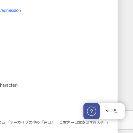
g/admission
haracter).
인쇄
로그인
ウム 「アーカイブの中の『在日』」 ご案内ー日本支部学術大会
»