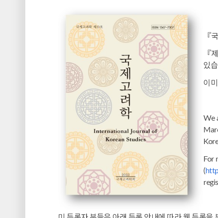
『국
『제
있습
이미
We a
Marc
Kore
For 
(
http
regi
미 등록자 분들은 아래 등록 안내에 따라 웹 등록을