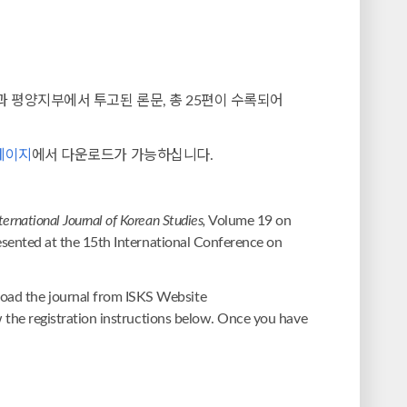
평양지부에서 투고된 론문, 총 25편이 수록되어
페이지
에서 다운로드가 가능하십니다.
ternational Journal of Korean Studies,
Volume 19 on
presented at the 15th International Conference on
oad the journal from ISKS Website
w the registration instructions below. Once you have