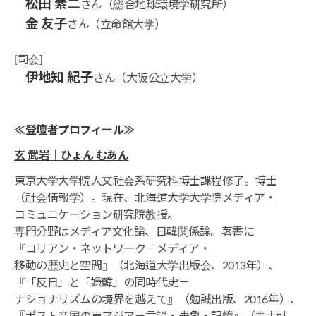
松田 素二
さん（総合地球環境学研究所）
金 友子
さん（立命館大学）
[司会]
伊地知 紀子
さん（大阪公立大学）
≪登壇者プロフィール≫
玄 武岩｜ひょん むあん
東京大学大学院人文社会系研究科博士課程修了。博士
（社会情報学）。現在、北海道大学大学院メディア・
コミュニケーション研究院教授。
専門分野はメディア文化論、日韓関係論。著書に
『コリアン・ネットワーク－メディア・
移動の歴史と空間』（北海道大学出版会、2013年）、
『「反日」と「嫌韓」の同時代史－
ナショナリズムの境界を越えて』（勉誠出版、2016年）、