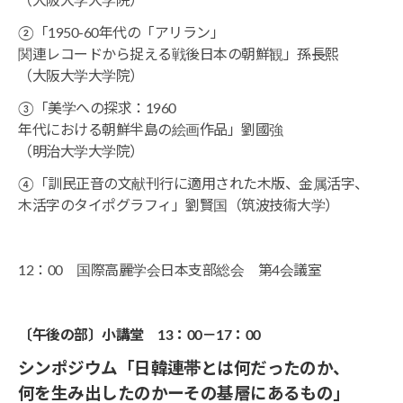
（大阪大学大学院）
②「1950-60年代の「アリラン」
関連レコードから捉える戦後日本の朝鮮観」孫長熙
（大阪大学大学院）
③「美学への探求：1960
年代における朝鮮半島の絵画作品」劉國強
（明治大学大学院）
④「訓民正音の文献刊行に適用された木版、金属活字、
木活字のタイポグラフィ」劉賢国（筑波技術大学）
12：00 国際高麗学会日本支部総会 第4会議室
〔午後の部〕小講堂 13：00－17：00
シンポジウム
「日韓連帯とは何だったのか、
何を生み出したのかーその基層にあるもの」