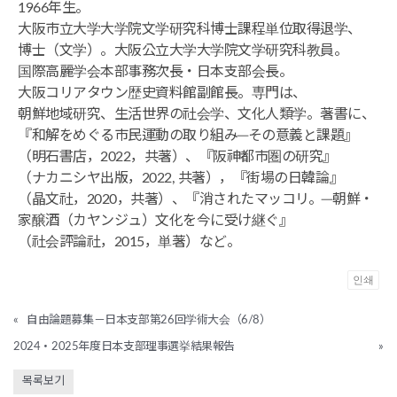
1966年生。
大阪市立大学大学院文学研究科博士課程単位取得退学、
博士（文学）。大阪公立大学大学院文学研究科教員。
国際高麗学会本部事務次長・日本支部会長。
大阪コリアタウン歴史資料館副館長。専門は、
朝鮮地域研究、生活世界の社会学、文化人類学。著書に、
『和解をめぐる市民運動の取り組み─その意義と課題』
（明石書店，2022，共著）、『阪神都市圏の研究』
（ナカニシヤ出版，2022, 共著），『街場の日韓論』
（晶文社，2020，共著）、『消されたマッコリ。─朝鮮・
家醸酒（カヤンジュ）文化を今に受け継ぐ』
（社会評論社，2015，単著）など。
인쇄
«
自由論題募集－日本支部第26回学術大会（6/8）
2024・2025年度日本支部理事選挙結果報告
»
목록보기