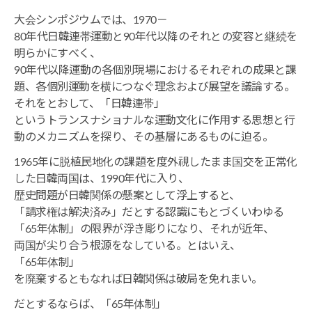
大会シンポジウムでは、1970－
80年代日韓連帯運動と90年代以降のそれとの変容と継続を
明らかにすべく、
90年代以降運動の各個別現場におけるそれぞれの成果と課
題、各個別運動を横につなぐ理念および展望を議論する。
それをとおして、「日韓連帯」
というトランスナショナルな運動文化に作用する思想と行
動のメカニズムを探り、その基層にあるものに迫る。
1965年に脱植民地化の課題を度外視したまま国交を正常化
した日韓両国は、1990年代に入り、
歴史問題が日韓関係の懸案として浮上すると、
「請求権は解決済み」だとする認識にもとづくいわゆる
「65年体制」の限界が浮き彫りになり、それが近年、
両国が尖り合う根源をなしている。とはいえ、
「65年体制」
を廃棄するともなれば日韓関係は破局を免れまい。
だとするならば、「65年体制」