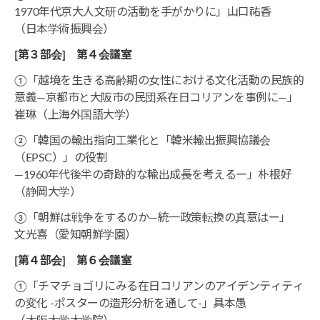
1970年代京大人文研の活動を手がかりに」山口祐香
（日本学術振興会）
[
第３部会] 第４会議室
①「越境を生きる高齢期の女性における文化活動の民族的
意義—京都市と大阪市の民団系在日コリアンを事例に—」
崔琳（上海外国語大学）
②「韓国の輸出指向工業化と「韓米輸出振興協議会
（EPSC）」の役割
―1960年代後半の奇跡的な輸出成長を考えるー」朴根好
（静岡大学）
③「朝鮮は戦争をするのか―統一政策転換の真意はー」
文光喜（愛知朝鮮学園）
[
第４部会] 第６会議室
①「チマチョゴリにみる在日コリアンのアイデンティティ
の変化 -ポスターの造形分析を通して-」具本愚