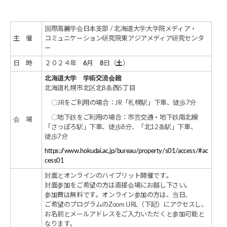
国際高麗学会日本支部 / 北海道大学大学院メディア・
主 催
コミュニケーション研究院東アジアメディア研究センタ
ー
日 時
２０２４年
6
月
8
日（
土
）
北海道大学 学術交流会館
北海道札幌市北区北8条西5丁目
〇JRをご利用の場合：JR「札幌駅」下車、徒歩7分
〇地下鉄をご利用の場合：市営交通・地下鉄南北線
会 場
「さっぽろ駅」下車、徒歩8分、「北12条駅」下車、
徒歩7分
https://www.hokudai.ac.jp/bureau/property/s01/access/#ac
cess01
対面とオンラインのハイブリット開催です。
対面参加をご希望の方は直接会場にお越し下さい。
参加費は無料です。オンライン参加の方は、当日、
ご希望のプログラムのZoom URL（下記）にアクセスし、
お名前とメールアドレスをご入力いただくと参加可能と
なります。