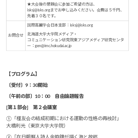
★大会後の懇親会に参加ご希望の方は、
isksj@isks.orgまでお申し込みください。会費は５千円、
先着３０名です。
国際高麗学会日本支部：isksj@isks.org
北海道大学大学院メディア・
お問合せ
コミュニケーション研究院東アジアメディア研究センタ
ー：gen@imc.hokudai.ac.jp
【プログラム】
〔受付〕9：30開始
〔午前の部〕10：00 自由論題報告
[
第１部会] 第２会議室
①「槿友会の結成初期における運動の性格の再検討」
大橋利光（東京大学大学院）
②「在日朝鮮人詩人金時鐘が描く海と故郷