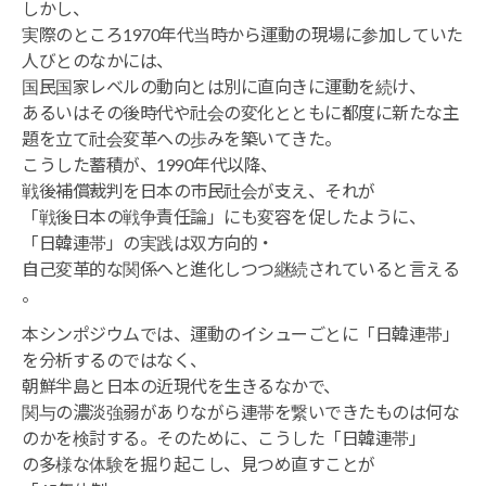
しかし、
実際のところ1970年代当時から運動の現場に参加していた
人びとのなかには、
国民国家レベルの動向とは別に直向きに運動を続け、
あるいはその後時代や社会の変化とともに都度に新たな主
題を立て社会変革への歩みを築いてきた。
こうした蓄積が、1990年代以降、
戦後補償裁判を日本の市民社会が支え、それが
「戦後日本の戦争責任論」にも変容を促したように、
「日韓連帯」の実践は双方向的・
自己変革的な関係へと進化しつつ継続されていると言える
。
本シンポジウムでは、運動のイシューごとに「日韓連帯」
を分析するのではなく、
朝鮮半島と日本の近現代を生きるなかで、
関与の濃淡強弱がありながら連帯を繋いできたものは何な
のかを検討する。そのために、こうした「日韓連帯」
の多様な体験を掘り起こし、見つめ直すことが