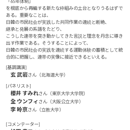
「65年体制」
を根底から再編する新たな枠組みの土台となりうるはずで
ある。重要なことは、
日韓の市民社会が実践した共同作業の連続と断絶、
継承と発展の系譜をたどり、
こうした連帯を突き動かしてきた言説と理念を丹念に導き
出す作業である。そうすることによって、
日韓の市民社会の実践を連続する運動体験の蓄積として統
合的に把握し、連帯の実像に接近できるといえる。
[基調講演]
玄 武岩
さん（北海道大学）
[パネリスト]
櫻井 すみれ
さん（東京大学大学院）
全 ウンフィ
さん（大阪公立大学）
李 昤京
さん（立教大学）
[コメンテーター]