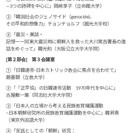
―3つの詩碑を中心に」岡﨑享子（立命館大学）
③「韓国社会のジェノサイド（genocide)、
その平和的想像力」チョンチョルフ（
圓光大学校）
④「震災・美談・
記憶ーー関東大震災時に朝鮮人を救った大川常吉署長の逸
話をめぐって」韓光勲（大阪公立大学大学院）
[
第２部会] 第３会議室
①「日韓連帯‐日本カトリック教会に焦点を合わせて」
趙基銀（立教大学）
②「「正平協」の日韓連帯活動 1970年代を中心に」
古屋敷一葉（同志社大学大学院）
③「日本人の立場から考える民族教育擁護運動
−日本朝鮮研究所の民族教育擁護運動を中心に」韓昇熹
（東京外国語大学）
④「実践としての「朝鮮」研究：