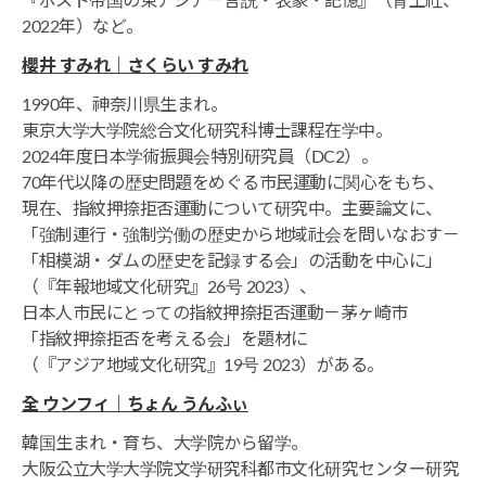
『ポスト帝国の東アジア－言説・表象・記憶』（青土社、
2022年）など。
櫻井 すみれ｜さくらい すみれ
1990年、神奈川県生まれ。
東京大学大学院総合文化研究科博士課程在学中。
2024年度日本学術振興会特別研究員（DC2）。
70年代以降の歴史問題をめぐる市民運動に関心をもち、
現在、指紋押捺拒否運動について研究中。主要論文に、
「強制連行・強制労働の歴史から地域社会を問いなおす－
「相模湖・ダムの歴史を記録する会」の活動を中心に」
（『年報地域文化研究』26号 2023）、
日本人市民にとっての指紋押捺拒否運動－茅ヶ崎市
「指紋押捺拒否を考える会」を題材に
（『アジア地域文化研究』19号 2023）がある。
全 ウンフィ｜ちょん うんふぃ
韓国生まれ・育ち、大学院から留学。
大阪公立大学大学院文学研究科都市文化研究センター研究