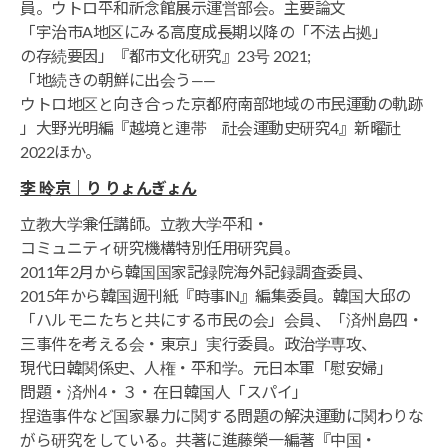
員。ウトロ平和祈念館展示運営部会。主要論文
「宇治市A地区にみる高度成長期以降の「不法占拠」
の存続要因」『都市文化研究』23号 2021;
「地続きの朝鮮に出会う――
ウトロ地区と向き合った京都府南部地域の市民運動の軌跡
」大野光明編『越境と連帯 社会運動史研究4』新曜社
2022ほか。
李 昤京｜り りょんぎょん
立教大学兼任講師。立教大学平和・
コミュニティ研究機構特別任用研究員。
2011年2月から韓国国家記録院海外記録調査委員、
2015年から韓国週刊紙『時事IN』編集委員。韓国大邱の
「ハルモニたちと共にする市民の会」会員、「済州島四・
三事件を考える会・東京」実行委員。政治学専攻、
現代日韓関係史、人権・平和学。元日本軍「慰安婦」
問題・済州4・３・在日韓国人「スパイ」
捏造事件など国家暴力に関する問題の解決運動に関わりな
がら研究をしている。共著に進藤榮一編著『中国・