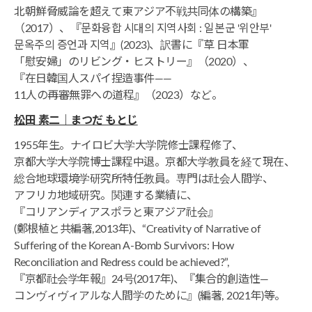
北朝鮮脅威論を超えて東アジア不戦共同体の構築』
（2017）、『문화융합 시대의 지역사회 : 일본군 '위안부'
문옥주의 증언과 지역』(2023)、訳書に『草 日本軍
「慰安婦」のリビング・ヒストリー』（2020）、
『在日韓国人スパイ捏造事件——
11人の再審無罪への道程』（2023）など。
松田 素二｜まつだ もとじ
1955年生。ナイロビ大学大学院修士課程修了、
京都大学大学院博士課程中退。京都大学教員を経て現在、
総合地球環境学研究所特任教員。専門は社会人間学、
アフリカ地域研究。関連する業績に、
『コリアンディアスポラと東アジア社会』
(鄭根植と共編著,2013年)、“Creativity of Narrative of
Suffering of the Korean A-Bomb Survivors: How
Reconciliation and Redress could be achieved?”,
『京都社会学年報』24号(2017年)、『集合的創造性―
コンヴィヴィアルな人間学のために』(編著, 2021年)等。