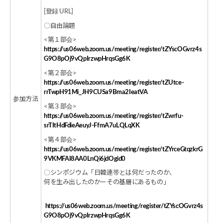
[登録 URL]
〇自由論題
<第１部会>
https://us06web.zoom.us/meeting/register/tZYscOGvrz4s
G9O8pOj9vQpIrzwpHrqsGg6K
<第２部会>
https://us06web.zoom.us/meeting/register/tZUtce-
rrTwpH91Mi_JH9CUSa9Bma2IeatVA
参加方法
<第３部会>
https://us06web.zoom.us/meeting/register/tZwrfu-
srTItHdFdieAeuyJ-FfmA7uLQLqXK
<第４部会>
https://us06web.zoom.us/meeting/register/tZYrceGtqzkrG
9VKMFAI8AA0LnQi6jdOgid0
〇シンポジウム「日韓連帯とは何だったのか、
何を生み出したのかーその基層にあるもの」
https://us06web.zoom.us/meeting/register/tZYscOGvrz4s
G9O8pOj9vQpIrzwpHrqsGg6K