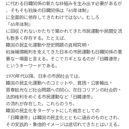
に代わる日韓関係の新たな枠組みを生み出す必要があるが
、そもそも戦後の日韓関係は「65年体制」
に全面的に依存してきたわけではない。むしろ
「65年体制」
に回収されないかたちで築かれてきた市民運動や民間交流
も数多く存在する。たとえば、
韓国の民主化運動や歴史問題の真相究明・
戦後補償裁判を支えてきた日本の市民運動も日韓関係の重
要な一場面と言える。そこでカギとなるのが「日韓連帯」
というキーワードである。
1970年代以降、日本の市民社会では、
韓国の民主化運動へのコミットや、貧困・公害輸出・
買春観光など社会問題への関心、在日コリアンの社会的・
法的権利をめぐる市民運動など「日韓連帯」
の流れが存在した。これらのうち、
韓国の民主化をターゲットにした概念としての
「日韓連帯」は韓国の民主化とともに過去のものとされ、
その実践的・象徴的イメージは途切れてきたとはいえる。