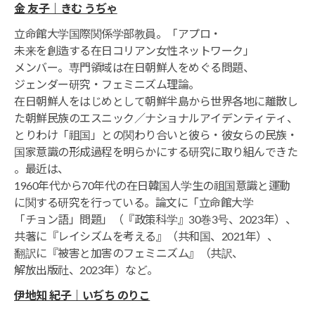
金 友子｜きむ うぢゃ
立命館大学国際関係学部教員。「アプロ・
未来を創造する在日コリアン女性ネットワーク」
メンバー。専門領域は在日朝鮮人をめぐる問題、
ジェンダー研究・フェミニズム理論。
在日朝鮮人をはじめとして朝鮮半島から世界各地に離散し
た朝鮮民族のエスニック／ナショナルアイデンティティ、
とりわけ「祖国」との関わり合いと彼ら・彼女らの民族・
国家意識の形成過程を明らかにする研究に取り組んできた
。最近は、
1960年代から70年代の在日韓国人学生の祖国意識と運動
に関する研究を行っている。論文に「立命館大学
「チョン語」問題」（『政策科学』30巻3号、2023年）、
共著に『レイシズムを考える』（共和国、2021年）、
翻訳に『被害と加害のフェミニズム』（共訳、
解放出版社、2023年）など。
伊地知 紀子｜いぢち のりこ