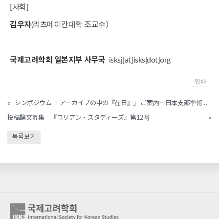
[사회]
김우자
(리츠메이칸대학 조교수）
국제고려학회 일본지부 사무국
isksj[at]isks[dot]org
인쇄
«
シンポジウム 「アーカイブの中の『在日』」 ご案内ー日本支部学術大会
投稿論文募集 『コリアン・スタディーズ』第12号
»
목록보기