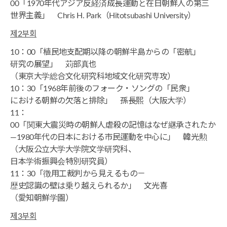
00「1970年代アジア反経済成長運動と在日朝鮮人の第三
世界主義」 Chris H. Park（Hitotsubashi University）
제
2
부회
10：00「植民地支配期以降の朝鮮半島からの「密航」
研究の展望」 苅部真也
（東京大学総合文化研究科地域文化研究専攻）
10：30「1968年前後のフォーク・ソングの「民衆」
における朝鮮の欠落と排除」 孫長熙（大阪大学）
11：
00「関東大震災時の朝鮮人虐殺の記憶はなぜ継承されたか
―1980年代の日本における市民運動を中心に」 韓光勲
（大阪公立大学大学院文学研究科、
日本学術振興会特別研究員）
11：30「徴用工裁判から見えるもの－
歴史認識の壁は乗り越えられるか」 文光喜
（愛知朝鮮学園）
제
3
부회