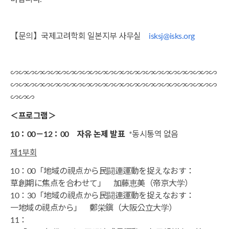
【문의】국제고려학회 일본지부 사무실
isksj@isks.org
∽∽∽∽∽∽∽∽∽∽∽∽∽∽∽∽∽∽∽∽∽∽∽∽∽∽
∽∽∽∽∽∽∽∽∽∽∽∽∽∽∽∽∽∽∽∽∽∽∽∽∽∽
∽∽∽
＜
프로그램
＞
10
：
00
－
12
：
00
자유 논제 발표
*동시통역 없음
제
1
부회
10：00「地域の視点から民闘連運動を捉えなおす：
草創期に焦点を合わせて」 加藤恵美（帝京大学）
10：30「地域の視点から民闘連運動を捉えなおす：
一地域の視点から」 鄭栄鎭（大阪公立大学）
11：