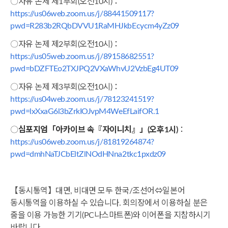
〇자유 논제 제1부회(오전10시)：
https://us06web.zoom.us/j/88441509117?
pwd=R283b2RQbDVVU1RaMHJkbEcycm4yZz09
〇자유 논제 제2부회(오전10시)：
https://us05web.zoom.us/j/89158682551?
pwd=bDZFTEo2TXJPQ2VXaWhvU2VzbEg4UT09
〇자유 논제 제3부회(오전10시)：
https://us04web.zoom.us/j/78123241519?
pwd=lxXxaG6l3bZrkIOJvpM4WeEfLaifOR.1
〇
심포지엄
「
아카이브 속
『
자이니치
』」
(
오후
1
시
)
：
https://us06web.zoom.us/j/81819264874?
pwd=dmhNaTJCbEltZlNOdHNna2tkc1pxdz09
【동시통역】대면, 비대면 모두 한국/조선어⇔일본어
동시통역을 이용하실 수 있습니다. 회의장에서 이용하실 분은
줌을 이용 가능한 기기(PC나스마트폰)와 이어폰을 지참하시기
바랍니다.