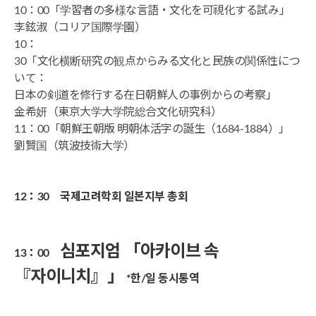
10：00「学習者の多様な言語・文化を可視化する試み」
李鉉淑（コリア国際学園）
10：
30「文化横断研究の観点からみる文化と民族の関係性につ
いて：
日本の剣道を修行する在日朝鮮人の事例からの考察」
金希妍（東京大学大学院総合文化研究科）
11：00「朝鮮王朝版 明朝体活字の誕生（1684-1884）」
劉賢国（筑波技術大学）
12
：
30
국제고려학회 일본지부 총회
심포지엄
「
아카이브 속
13
：
00
『
자이니치
』」
*
한
/
일 동시통역