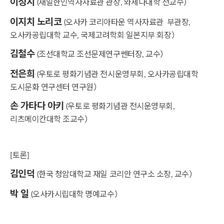
이성시
(재일한인역사자료관 관장, 와세다대학 전교수）
이지치 노리코
(오사카 코리아타운 역사자료관 부관장,
오사카공립대학 교수, 국제고려학회 일본지부 회장）
김철수
(조선대학교 조선문제연구쎈터장, 교수）
전은희
(우토로 평화기념관 전시운영부회, 오사카공립대학
도시문화 연구센터 연구원）
손 가타다 아키
(우토로 평화기념관 전시운영부회,
리츠메이칸대학 조교수）
[토론]
김인덕
(한국 청암대학교 재일 코리안 연구소 소장, 교수）
박 일
(오사카시립대학 명예교수）