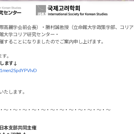
際高麗学会前会長）・勝村誠教授（立命館大学政策学部、コリア
館大学コリア研究センター・
催することになりましたのでご案内申し上げます。
ます。
します↓
D1men2SpdYPVlvD
いたします。
・～・～・～・～・～・～・～・～・～・～・～・～
日本支部共同主催