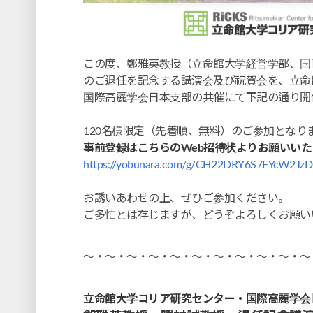
この度、鄭雅英教授（立命館大学経営学部、国
のご退任を記念する講演会及び祝賀会を、立命
国際高麗学会日本支部の共催にて下記の通り開
120名様限定（先着順、無料）のご参加となり
事前登録はこちらのWeb招待状よりお願いいた
https://yobunara.com/g/CH22DRY6S7FYcW2Tz
お誘いあわせの上、ぜひご参加ください。
ご多忙とは存じますが、どうぞよろしくお願い
～・～・～・～・～・～・～・～・～・～・～
立命館大学コリア研究センター・国際高麗学会