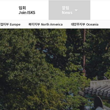
입회
알림
Join ISKS
News
유럽지부
Europe
북미지부
North America
대양주지부
Oceania