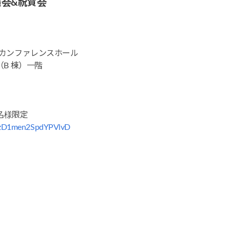
会&祝賀会
 カンファレンスホール
 棟）一階
0名様限定
TzD1men2SpdYPVlvD
の模索」勝村 誠 教授