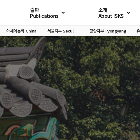
출판
소개
Publications
About ISKS
아세아분회
China
서울지부
Seoul
평양지부
Pyongyang