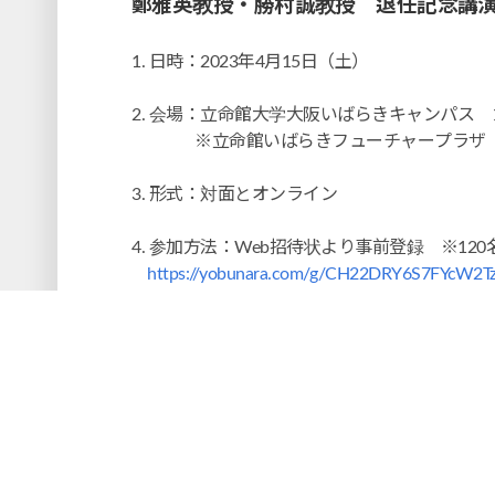
鄭雅英教授・勝村誠教授 退任記念講演
1. 日時：2023年4月15日（土）
2. 会場：立命館大学大阪いばらきキャンパス
※立命館いばらきフューチャープラザ（B
3. 形式：対面とオンライン
4. 参加方法：Web招待状より事前登録 ※12
https://yobunara.com/g/CH22DRY6S7FYcW2
5. プログラム
13:30~14:00 受付
14:00~14:15 主催者および来賓挨拶
14:15~15:30 講演
「一国史を越える政治外交史
15:30~15:45 休憩