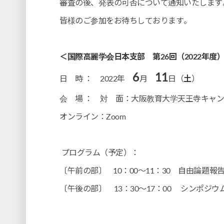
審査の後、発表の可否について通知いたします
皆様のご参加をお待ちしております。
＜国際高麗学会日本支部 第26回（2022年度
6
11
日 時 ： 2022年
月
日（
土
）
会 場 ： 対 面：大阪教育大学天王寺キャ
オンライン：Zoom
プログラム（予定）：
〔午前の部〕 10：00～11：30 自由論題報
〔午後の部〕 13：30～17：00 シンポジウ