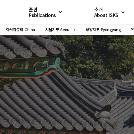
출판
소개
Publications
About ISKS
아세아분회
China
서울지부
Seoul
평양지부
Pyongyang