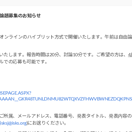
由論題募集のお知らせ
＋オンラインのハイブリット方式で開催いたします。午前は自由
。
いたします。報告時間は20分、討論10分です。ご希望の方は、
4
ルでの応募も可能です。
SEPAGE.ASPX?
AAAAAN__GKR48TUNLDNMU82WTQXVZFHWVBWNEZDQKPNS
所属、メールアドレス、電話番号、発表タイトル、発表内容の概要
(
isksj@isks.org
)にお送りください。