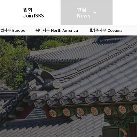
입회
알림
Join ISKS
News
유럽지부
Europe
북미지부
North America
대양주지부
Oceania