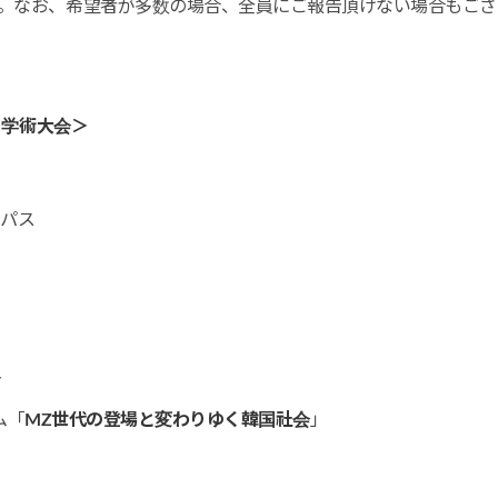
。なお、希望者が多数の場合、全員にご報告頂けない場合もござ
）学術大会＞
ンパス
告
ム「
MZ世代の登場と変わりゆく韓国社会
」