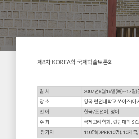
제8차 KOREA학 국제학술토론회
일 시
2007년8월16일(목)∼17일(
장 소
영국 런던대학교 쏘아즈(아
언 어
한국/조선어, 영어
주 최
국제고려학회, 런던대학 SO
참가자
110명(DPRK10명), 10개국