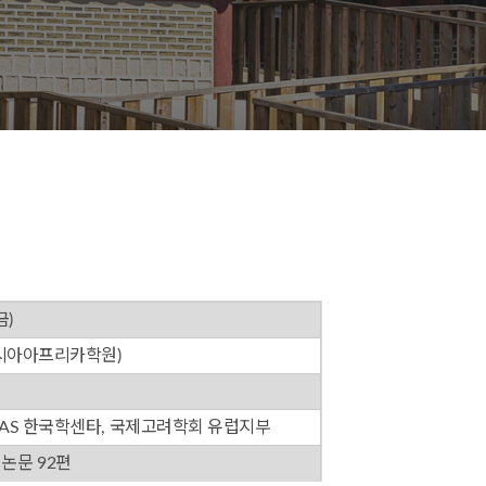
금)
시아아프리카학원)
AS 한국학센타, 국제고려학회 유럽지부
, 논문 92편