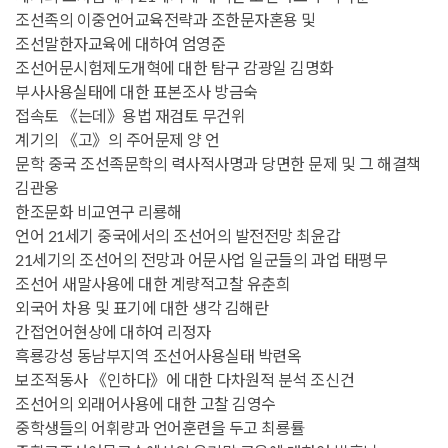
조선족의 이중언어교육전략과 조한문자혼용 및
조선말한자교육에 대하여 엄영준
조선어문시험제도개혁에 대한 탐구 감광일 김명화
부사사용실태에 대한 표본조사 방금숙
접속토 《는데》용법 재검토 무건위
계기의 《고》의 주어문제 양 언
문학 중국 조선족문학의 력사적사명과 당면한 문제 및 그 해결책
김관웅
한조문화 비교연구 리룡해
언어 21세기 중국에서의 조선어의 발전전망 최윤갑
21세기의 조선어의 전망과 어문사업 일군들의 과업 태평무
조선어 새말사용에 대한 계량적고찰 유춘희
외국어 차용 및 표기에 대한 생각 김해란
간접언어현상에 대하여 리정자
흑룡강성 동남부지역 조선어사용실태 박련옥
보조적동사 《인하다》에 대한 다차원적 분석 조신건
조선어의 외래어사용에 대한 고찰 김영수
중학생들의 어휘량과 언어훈련을 두고 최룡률