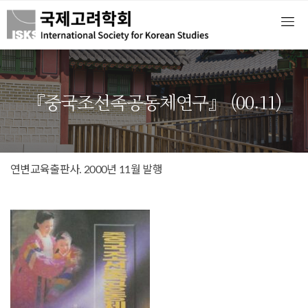
『중국조선족공동체연구』 (00.11)
연변교육출판사. 2000년 11월 발행