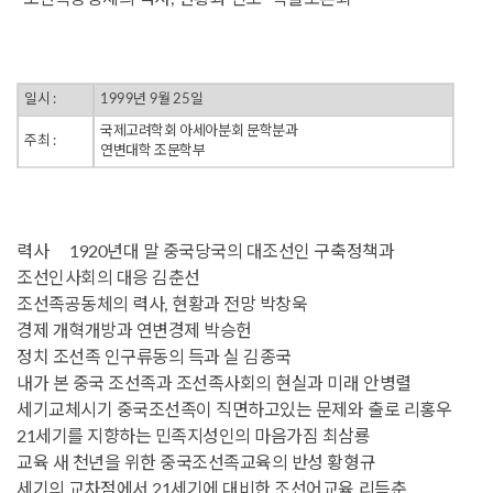
일시 :
1999년 9월 25일
국제고려학회 아세아분회 문학분과
주최 :
연변대학 조문학부
력사 1920년대 말 중국당국의 대조선인 구축정책과
조선인사회의 대응 김춘선
조선족공동체의 력사, 현황과 전망 박창욱
경제 개혁개방과 연변경제 박승헌
정치 조선족 인구류동의 득과 실 김종국
내가 본 중국 조선족과 조선족사회의 현실과 미래 안병렬
세기교체시기 중국조선족이 직면하고있는 문제와 출로 리홍우
21세기를 지향하는 민족지성인의 마음가짐 최삼룡
교육 새 천년을 위한 중국조선족교육의 반성 황형규
세기의 교차점에서 21세기에 대비한 조선어교육 리득춘