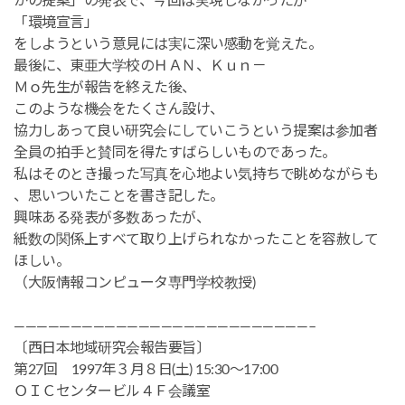
かの提案」の発表で、今回は実現しなかったが
「環境宣言」
をしようという意見には実に深い感動を覚えた。
最後に、東亜大学校のＨＡＮ、Ｋｕｎ－
Ｍｏ先生が報告を終えた後、
このような機会をたくさん設け、
協力しあって良い研究会にしていこうという提案は参加者
全員の拍手と賛同を得たすばらしいものであった。
私はそのとき撮った写真を心地よい気持ちで眺めながらも
、思いついたことを書き記した。
興味ある発表が多数あったが、
紙数の関係上すべて取り上げられなかったことを容赦して
ほしい。
（大阪情報コンピュータ専門学校教授)
——————————————————————————–
〔西日本地域研究会報告要旨〕
第27回 1997年３月８日(土) 15:30～17:00
ＯＩＣセンタービル４Ｆ会議室