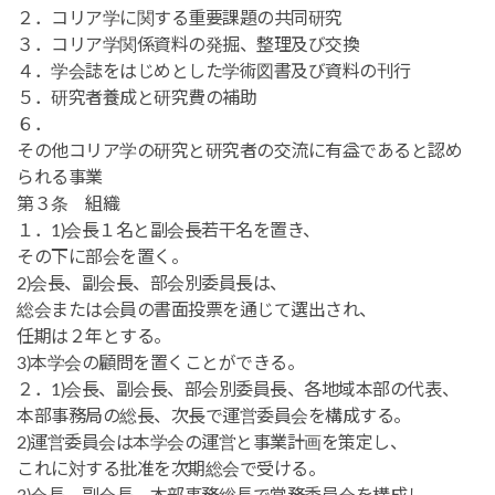
２．コリア学に関する重要課題の共同研究
３．コリア学関係資料の発掘、整理及び交換
４．学会誌をはじめとした学術図書及び資料の刊行
５．研究者養成と研究費の補助
６．
その他コリア学の研究と研究者の交流に有益であると認め
られる事業
第３条 組織
１．1)会長１名と副会長若干名を置き、
その下に部会を置く。
2)会長、副会長、部会別委員長は、
総会または会員の書面投票を通じて選出され、
任期は２年とする。
3)本学会の顧問を置くことができる。
２．1)会長、副会長、部会別委員長、各地域本部の代表、
本部事務局の総長、次長で運営委員会を構成する。
2)運営委員会は本学会の運営と事業計画を策定し、
これに対する批准を次期総会で受ける。