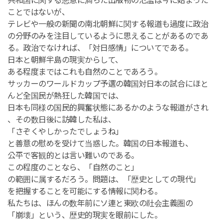
共和国に関する悪意に満ちた出版物の氾濫は今に始まった
ことではないが、
テレビや一般の新聞の南北朝鮮に関する報道も過度に政治
の分野のみを注目しているように思えることがあるのであ
る。政治でなければ、「対日感情」についてである。
日本と朝鮮半島の現実からして、
ある程度まではこれも自然のことであろう。
サッカーのワールドカップ予選の韓国対日本の試合にほと
んど全国民が熱狂した韓国では、
日本も同様の国民的興奮状態にあるかのような報道がされ
、その数日後に訪韓した私は、
「さぞくやしかったでしょうね」
と善意の慰めを受けて当惑した。韓国の日本報道も、
公平で客観的とは言い難いのである。
この程度のことなら、「自然のこと」
の範囲に属するだろう。問題は、「歴史としての現代」
を把握することを可能にする情報に関わる。
私たちは、ほんの数年前にソ連と東欧の社会主義圏の
「崩壊」という、歴史的現実を眼前にした。