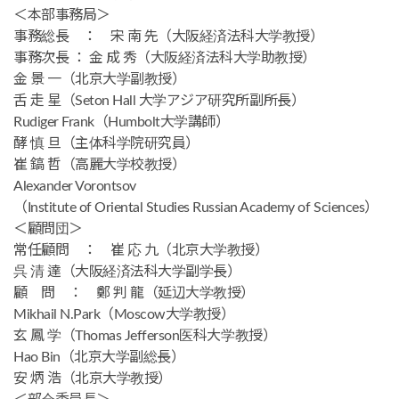
＜本部事務局＞
事務総長 ： 宋 南 先（大阪経済法科大学教授）
事務次長 ： 金 成 秀（大阪経済法科大学助教授）
金 景 一（北京大学副教授）
舌 走 星（Seton Hall 大学アジア研究所副所長）
Rudiger Frank（Humbolt大学講師）
酵 慎 旦（主体科学院研究員）
崔 鎬 哲（高麗大学校教授）
Alexander Vorontsov
（Institute of Oriental Studies Russian Academy of Sciences）
＜顧問団＞
常任顧問 ： 崔 応 九（北京大学教授）
呉 清 達（大阪経済法科大学副学長）
顧 問 ： 鄭 判 龍（延辺大学教授）
Mikhail N.Park（Moscow大学教授）
玄 鳳 学（Thomas Jefferson医科大学教授）
Hao Bin（北京大学副総長）
安 炳 浩（北京大学教授）