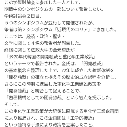
この学術討論会に参加した一人として、
期間中のシンポジウムの一部について報告したい。
学術討論会２日目、
５つのシンポジウムが並行して開催されたが、
筆者は第２シンポジウム「近現代のコリア」に参加した。
ここでは、経済・政治・歴史・
文学に関して４名の報告者が報告した。
経済に関して法政大学の金元重氏が
「1970年代韓国の開発独裁と重化学工業政策」
というテーマで報告された。金氏は、「開発独裁」
の基本概念を整理した上で、72年に成立した維新体制を
「開発独裁」の確立と捉えその歴史的成立過程を分析し、
さらにこの時期に進展した重化学工業建設政策を
「開発独裁」と統合して捉えることで、
「蓄積機構としての開発独裁」という観点を提示した。
そして、
この重化学工業政策が大統領に直属する重化学工業企画団
により推進され、この企画団は「工学的接近」
という独特な手法により政策を立案したこと、