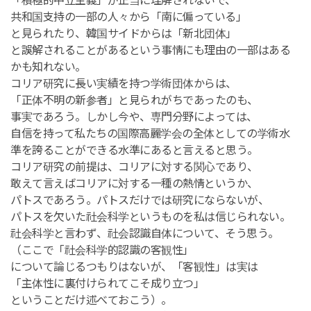
「積極的中立主義」が正当に理解されないで、
共和国支持の一部の人々から「南に偏っている」
と見られたり、韓国サイドからは「新北団体」
と誤解されることがあるという事情にも理由の一部はある
かも知れない。
コリア研究に長い実績を持つ学術団体からは、
「正体不明の新参者」と見られがちであったのも、
事実であろう。しかし今や、専門分野によっては、
自信を持って私たちの国際高麗学会の全体としての学術水
準を誇ることができる水準にあると言えると思う。
コリア研究の前提は、コリアに対する関心であり、
敢えて言えばコリアに対する一種の熱情というか、
パトスであろう。パトスだけでは研究にならないが、
パトスを欠いた社会科学というものを私は信じられない。
社会科学と言わず、社会認識自体について、そう思う。
（ここで「社会科学的認識の客観性」
について論じるつもりはないが、「客観性」は実は
「主体性に裏付けられてこそ成り立つ」
ということだけ述べておこう）。