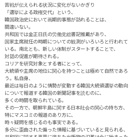
苦戦が伝えられる状況に変化がないかぎり
「選挙による政権交代」という、
韓国政治史において画期的事態が訪れることは、
間違いない。
共和国では金正日氏の労働党総書記推戴があり、
国家主席就任の時期についての観測がいろいろと行われて
いる。南北とも、新しい体制がスタートすることで、
対話の促進が期待される。
コリアを研究対象とする者にとって、
大統領や主席の地位に関心を持つことは極めて自然であろ
う。私自身、
最近は毎日のように情勢が変動する韓国大統領選挙の動向
について報道する韓国の新聞記事を読むのに、
多くの時間を取られている。
その一方で、朝鮮半島に関する日本社会の関心の持ち方、
特にマスコミの報道のあり方に、
時々疑問を感じるのも事実である。
多分に歪曲された偏った情報に基づいていると見られる、