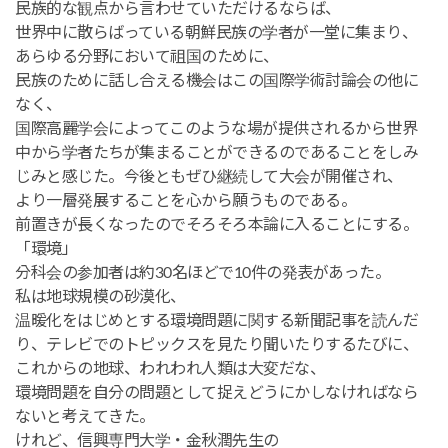
民族的な観点から言わせていただけるならば、
世界中に散らばっている朝鮮民族の学者が一堂に集まり、
あらゆる分野において祖国のために、
民族のために話し合える機会はこの国際学術討論会の他に
なく、
国際高麗学会によってこのような場が提供されるから世界
中から学者たちが集まることができるのであることをしみ
じみと感じた。今後ともぜひ継続して大会が開催され、
より一層発展することを心から願うものである。
前置きが長くなったのでそろそろ本論に入ることにする。
「環境」
分科会の参加者は約30名ほどで10件の発表があった。
私は地球規模の砂漠化、
温暖化をはじめとする環境問題に関する新聞記事を読んだ
り、テレビでのトピックスを見たり聞いたりするたびに、
これからの地球、われわれ人類は大変だな、
環境問題を自分の問題として捉えどうにかしなければなら
ないと考えてきた。
けれど、信興専門大学・金秋潤先生の