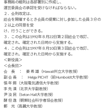
事務局の細則は各部署別に作成し、
運営委員会の承認を受けなければならない。
２．会則改定は、
総会を開催するとき会員の提案に対し参加した会員３分の
２以上の同意を受
け、行うことができる。
３．この会則は1992年８月22日第２回総会で改訂、
確定され、確定された日時から実施する。
４．この会則は1997年８月10日第３回総会で改訂、
確定され、確定された日時から実施する。
＜新役員＞
＜会長団＞
会 長 ： 姜 希 雄（Hawaii州立大学教授）
副 会 長 ： Helga PICHT（前Humboldt大学教授）
張 年 錫（大阪電気通信大学教授）
李 先 漢（北京大学副教授）
尹 汝 民（Seton Hall大学教授）
酵 但 逸（朝鮮社会科学者協会教授）
鄭 光（高麗大学教授）