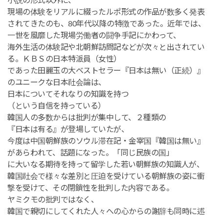
小説の形式以外に、
現場の体験をリアルに綴ったルポ形式の作品が数多く発表
されてきたのも、80年代以降の特徴であった。近年では、
一世を風靡した現場労働者の闘争手記にかわって、
海外生活の体験記や北朝鮮訪問記などが次々と出されてい
る。ＫＢＳの日本特派員（女性）
であった田麗玉の大ベストセラー『日本は無い（正続）』
のユニークな日本社会論は、
日本についてそれなりの知識を持つ
（という自信を持っている）
韓国人の多数からは批判が集中して、２種類の
『日本は有る』が登場していたが、
今度は中国朝鮮族のソウル滞在記・金宰国『韓国は無い』
があらわれて、話題になった。「同じ民族の国」
に大いなる期待を持って留学した若い朝鮮族の知識人が、
韓国社会で様々な差別と圧迫を受けている朝鮮族の姿に衝
撃を受けて、その閉鎖性を批判した内容である。
ヤミクモの批判ではなく、
韓国で親切にしてくれた人々への心からの謝辞も同時に述