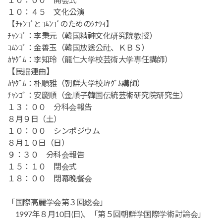
１０：００ 開会式
１０：４５ 文化公演
【ﾁｬﾝｺﾞとｺﾑﾝｺﾞのためのｼﾅｳｨ】
ﾁｬﾝｺﾞ：李秉元（韓国精神文化研究院教授）
ｺﾑﾝｺﾞ：金善玉（韓国放送公社、ＫＢＳ）
ｶﾔｸﾞﾑ：李知玲（龍仁大学校芸術大学専任講師）
【民謡連曲】
ｶﾔｸﾞﾑ：朴順雅（朝鮮大学校ｶﾔｸﾞﾑ講師）
ﾁｬﾝｺﾞ：安慶順（金順子韓国伝統芸術研究院研究生）
１３：００ 分科会報告
８月９日（土）
１０：００ シンポジウム
８月１０日（日）
９：３０ 分科会報告
１５：１０ 閉会式
１８：００ 閉幕晩餐会
「国際高麗学会第３回総会」
1997年８月10日(日)、「第５回朝鮮学国際学術討論会」