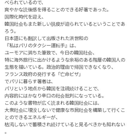
べられているので、
爽やかな読後感を得ることのできる好著であった。
国際化時代を迎え、
韓国社会もまた新しい脱皮が迫られているということであ
ろう。
日本語にも翻訳して出版された洪世和の
『私はパリのタクシー運転手』は、
ユーモアに満ちた筆致で、今日の韓国社会、
特に海外旅行に出かけるような余裕のある階層の韓国人の
生態を描いている。政治的理由で帰国できなくなり、
フランス政府の発行する「亡命ビザ」
でパリに暮らす著者は、
パリという地点から韓国を注視続けることで、
内容的にはかなり辛口の社会批判になっている。
このような書物が広く読まれる韓国社会には、
大衆社会に埋没しないで健康な市民社会を構築して行くこ
とのできるエネルギーが、
枯渇しないで蓄積され続けていると見るべきかも知れない
。