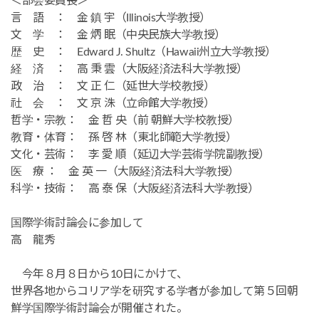
＜部会委員長＞
言 語 ： 金 鎮 宇（Illinois大学教授）
文 学 ： 金 炳 眠（中央民族大学教授）
歴 史 ： Edward J. Shultz（Hawaii州立大学教授）
経 済 ： 高 秉 雲（大阪経済法科大学教授）
政 治 ： 文 正 仁（延世大学校教授）
社 会 ： 文 京 洙（立命館大学教授）
哲学・宗教： 金 哲 央（前 朝鮮大学校教授）
教育・体育： 孫 啓 林（東北師範大学教授）
文化・芸術： 李 愛 順（延辺大学芸術学院副教授）
医 療 ： 金 英 一（大阪経済法科大学教授）
科学・技術： 高 泰 保（大阪経済法科大学教授）
国際学術討論会に参加して
高 龍秀
今年８月８日から10日にかけて、
世界各地からコリア学を研究する学者が参加して第５回朝
鮮学国際学術討論会が開催された。