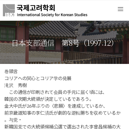
日本支部通信 第8号（1997.12）
巻頭言
コリアへの関心とコリア学の発展
滝沢 秀樹
この通信が印刷されて会員の手元に届く頃には、
韓国の次期大統領が決定しているであろう。
金大中氏が26年ぶりの〈悲願〉を達成しているか、
前京畿道知事の李仁済氏が劇的な逆転勝ちを収めているか
。与党・
新韓国党での大統領候補公選で選出された李曾昌候補の大