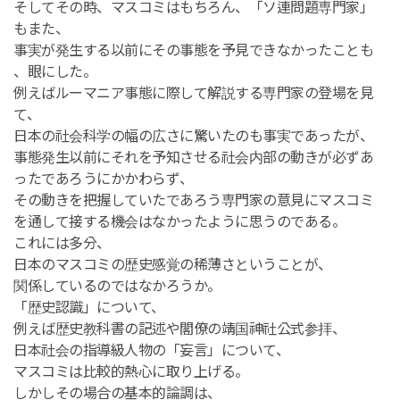
そしてその時、マスコミはもちろん、「ソ連問題専門家」
もまた、
事実が発生する以前にその事態を予見できなかったことも
、眼にした。
例えばルーマニア事態に際して解説する専門家の登場を見
て、
日本の社会科学の幅の広さに驚いたのも事実であったが、
事態発生以前にそれを予知させる社会内部の動きが必ずあ
ったであろうにかかわらず、
その動きを把握していたであろう専門家の意見にマスコミ
を通して接する機会はなかったように思うのである。
これには多分、
日本のマスコミの歴史感覚の稀薄さということが、
関係しているのではなかろうか。
「歴史認識」について、
例えば歴史教科書の記述や閣僚の靖国神社公式参拝、
日本社会の指導級人物の「妄言」について、
マスコミは比較的熱心に取り上げる。
しかしその場合の基本的論調は、