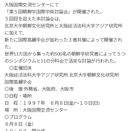
大阪国際交流センターにて
「第５回朝鮮学国際学術討論会」が開催された。
５回目を迎えた本討論会は、
北京大学朝鮮文化研究所と大阪経済法科大学アジア研究所
に加えて、
新たに国際高麗学会が加わった３者共催によって開催され
た。
世界11カ国から集った約500名の朝鮮学研究者によって５つ
のシンポジウムと11の分科会で活発な討論が行われた。
◎主催団体
大阪経済法科大学アジア研究所 北京大学朝鮮文化研究所
国際高麗学会
◎後 援 外務省、大阪府、大阪市
◎日程・場所
日 程：１９９７年 ８月８日(金)～１０日(日)
場 所：大阪国際交流センター
◎プログラム
８月８日（金）