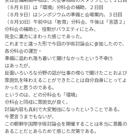
実は会議期間中私は、大会事務局のスタッフとして１日目
（８月８日）は「環境」分科会の補助、２日目
（８月９日）はシンポジウムの準備と会場案内、３日目
（８月10日）午前中は「教育」分科会、午後は「言語２」
分科会の補助と、役割がバラエティにとみ、
完全に裏方にまわった感じであった。
これまでと違った形で今回の学術討論会に参加したので、
各分科会の運営・
準備に追われ落ち着いて聞けなかったという不幸(?)
はあったが、
反面いろいろな分野の話が仕事の傍らで聞けたことおよび
雰囲気を味わえることができたことは自分自身にとってよ
かったと思うのである。
というのは、どの分科会も「環境」
分科会と同様に雰囲気が良く、
討論内容も真剣で大変勉強になったということである。
今更言うまでもないが、
この朝鮮学国際学術討論会を開催することは本当に意義の
あることだとあらためて感じた次第である。