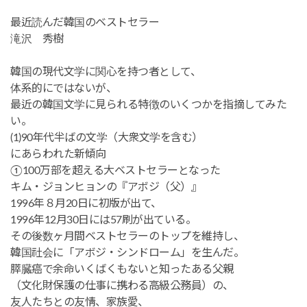
最近読んだ韓国のベストセラー
滝沢 秀樹
韓国の現代文学に関心を持つ者として、
体系的にではないが、
最近の韓国文学に見られる特徴のいくつかを指摘してみた
い。
(1)90年代半ばの文学（大衆文学を含む）
にあらわれた新傾向
①100万部を超える大ベストセラーとなった
キム・ジョンヒョンの『アボジ（父）』
1996年８月20日に初版が出て、
1996年12月30日には57刷が出ている。
その後数ヶ月間ベストセラーのトップを維持し、
韓国社会に「アボジ・シンドローム」を生んだ。
膵臓癌で余命いくばくもないと知ったある父親
（文化財保護の仕事に携わる高級公務員）の、
友人たちとの友情、家族愛、