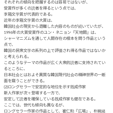
それぞれの傾向を把握するのは容易ではないが、
受賞作が多くの読者を得るという点では、
李箱文学賞が代表的である。
近年の李箱文学賞の大賞は、
韓国社会の現実から遊離した内容のものが続いていたが、
1996年の大賞受賞作のユン・ネニョン『天地間』は、
シャーマニズムを通して人間存在の根本を問う作品という
点で、
韓国の民衆文学の系列の上で評価され得る作品ではないか
と考えられる。
このようなテーマの作品が広く大衆的読者に支持されてい
るところに、
日本社会とはおよそ異質な韓国現代社会の精神世界の一断
面を窺うことができる。
(2)ロングセラーで安定的な地位を示す既成作家
新人作家が次々登場する一方で、
安定して読者を確保している既成作家も健在である。
ここでは、世代も傾向も異なるが、
ロングセラー作家の作品として、崔仁勲『広場』、朴婉緒