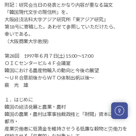
附記：研究会当日の発表とかなり内容が重なる論文
「韓国現代文学の現住所」を、
大阪経済法科大学アジア研究所『東アジア研究』
第18号に寄稿した。あわせて参照していただけたら、
幸いである。
（大阪商業大学教授)
第28回 1997年６月７日(土) 15:00～17:00
ＯＩＣセンタービル４Ｆ会議室
韓国における農産物輸入の動向と今後の展望
～ＵＲ合意前後からＷＴＯ体制出帆以後～
裴 光 雄
１．はじめに
韓国の経済発展と農業・農村
韓国の農業・農村は軍事独裁政権と「財閥」資本にとって、
都市・
産業労働者に低賃金を維持させうる低廉な穀物と労働力を