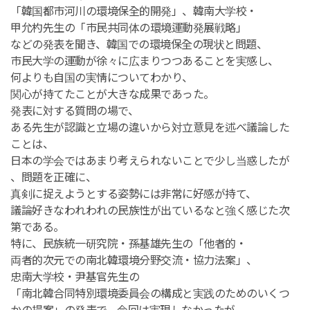
「韓国都市河川の環境保全的開発」、韓南大学校・
甲允杓先生の「市民共同体の環境運動発展戦略」
などの発表を聞き、韓国での環境保全の現状と問題、
市民大学の運動が徐々に広まりつつあることを実感し、
何よりも自国の実情についてわかり、
関心が持てたことが大きな成果であった。
発表に対する質問の場で、
ある先生が認識と立場の違いから対立意見を述べ議論した
ことは、
日本の学会ではあまり考えられないことで少し当惑したが
、問題を正確に、
真剣に捉えようとする姿勢には非常に好感が持て、
議論好きなわれわれの民族性が出ているなと強く感じた次
第である。
特に、民族統一研究院・孫基雄先生の「他者的・
両者的次元での南北韓環境分野交流・協力法案」、
忠南大学校・尹基官先生の
「南北韓合同特別環境委員会の構成と実践のためのいくつ