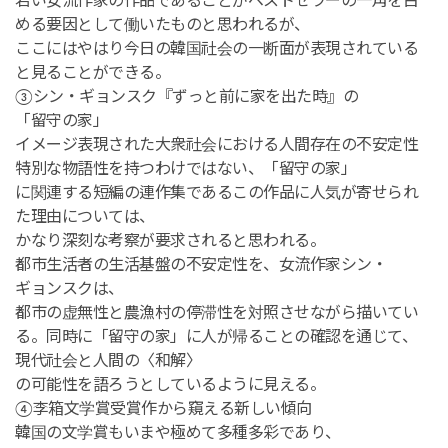
若い女流作家の作品であることがベストセラーの一角を占
める要因として働いたものと思われるが、
ここにはやはり今日の韓国社会の一断面が表現されている
と見ることができる。
③シン・ギョンスク『ずっと前に家を出た時』の
「留守の家」
イメージ表現された大衆社会における人間存在の不安定性
特別な物語性を持つわけではない、「留守の家」
に関連する短編の連作集であるこの作品に人気が寄せられ
た理由については、
かなり深刻な考察が要求されると思われる。
都市生活者の生活基盤の不安定性を、女流作家シン・
ギョンスクは、
都市の虚無性と農漁村の停滞性を対照させながら描いてい
る。同時に「留守の家」に人が帰ることの確認を通じて、
現代社会と人間の〈和解〉
の可能性を語ろうとしているように見える。
④李箱文学賞受賞作から窺える新しい傾向
韓国の文学賞もいまや極めて多種多彩であり、