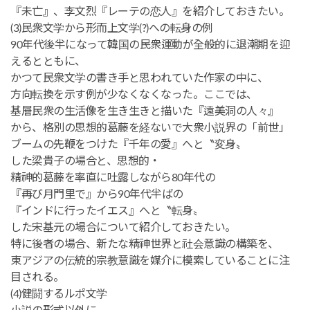
『未亡』、李文烈『レーテの恋人』を紹介しておきたい。
(3)民衆文学から形而上文学(?)への転身の例
90年代後半になって韓国の民衆運動が全般的に退潮期を迎
えるとともに、
かつて民衆文学の書き手と思われていた作家の中に、
方向転換を示す例が少なくなくなった。ここでは、
基層民衆の生活像を生き生きと描いた『遠美洞の人々』
から、格別の思想的葛藤を経ないで大衆小説界の「前世」
ブームの先鞭をつけた『千年の愛』へと〝変身〟
した梁貴子の場合と、思想的・
精神的葛藤を率直に吐露しながら80年代の
『再び月門里で』から90年代半ばの
『インドに行ったイエス』へと〝転身〟
した宋基元の場合について紹介しておきたい。
特に後者の場合、新たな精神世界と社会意識の構築を、
東アジアの伝統的宗教意識を媒介に模索していることに注
目される。
(4)健闘するルポ文学