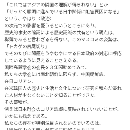
「これではアジアの隣国の理解が得られない」とか
「せっかく順調に進んでいる日中関係に阻害要因になる」
という、やはり〈政治〉
の次元での影響を憂うるというところにあり、
歴史的事実の確認による歴史認識の共有という視点は、
稀薄であると言わざるを得ない。このマスコミの姿勢は、
「トカゲの尻尾切り」
でそのたびに問題をうやむやにする日本政府の対応に呼応
しているように見えることさえある。
国際高麗学会の会長を３年間勤めてみて、
私たちの学会には南北朝鮮に限らず、中国朝鮮族、
在日コリアン、
在米韓国人の歴史と生活と文化について研究を積んだ優れ
た人材が少なくないことを知ることができた。
その蓄積が、
例えば日本社会のコリア認識に反映されていないことが、
いかにも残念である。
私たちの存在が特別注目されないのでいるのは、