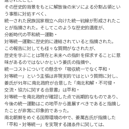
進されたこと、
その歴史的背景をもとに解放後の米ソによる分割占領とい
う事態に対処すべく、
統一された民族国家樹立へ向けた統一戦線が形成されたこ
とが指摘された。そしてこのような歴史的遺産が、
分断時代の平和統一運動・
対等統一運動に歴史的に連結されていると指摘された。
この報告に対しても様々な質問がなされたが、
歴史を学ぶことは現在と未来への指針を探求することに意
味があるのではないかという姜氏の指摘や、
統一コストについての懸念や「吸収統一でなく平和・
対等統一」という主張は非現実的ではという質問に対し、
姜氏が91年に南北政府が合意した「南北和解・不可侵・
交流・協力に関する合意書」は平和・
対等統一を南北政府が確認した点で画期的なものであり、
今後の統一運動はこの地平から進展すべきであると指摘し
たことが非常に印象的であった。
南北朝鮮をめぐる国際環境の中で、姜萬吉氏が指摘した
「平和・対等統一」を実現する諸条件に関しては、