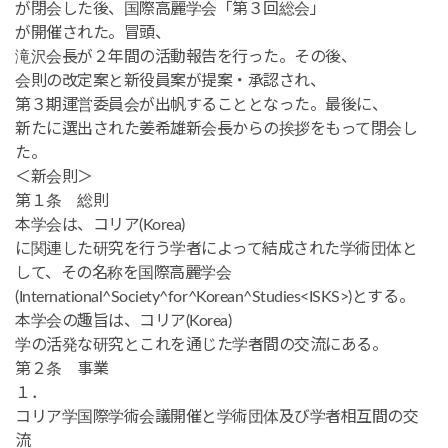
が閉会した後、国際高麗学会「第３回総会」
が開催された。冒頭、
滝沢会長が２年間の活動報告を行った。その後、
会則の改定案と新役員案が提案・承認され、
第３期運営委員会が出帆することとなった。最後に、
新たに選出された姜希雄新会長からの挨拶をもって閉会し
た。
＜新会則＞
第１条 総則
本学会は、コリア(Korea)
に関連した研究を行う学者によって結成された学術団体と
して、その名称を国際高麗学会
(International^Society^for^Korean^Studies<ISKS>)とする。
本学会の趣旨は、コリア(Korea)
学の活発な研究とこれを通じた学者間の交流にある。
第２条 事業
１．
コリア学国際学術会議開催と学術団体及び学者相互間の交
流