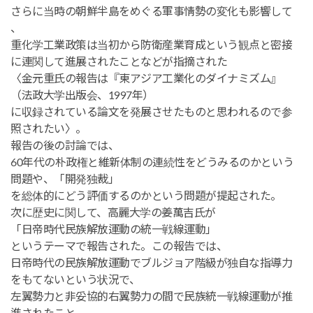
さらに当時の朝鮮半島をめぐる軍事情勢の変化も影響して
、
重化学工業政策は当初から防衛産業育成という観点と密接
に連関して進展されたことなどが指摘された
〈金元重氏の報告は『東アジア工業化のダイナミズム』
（法政大学出版会、1997年）
に収録されている論文を発展させたものと思われるので参
照されたい〉。
報告の後の討論では、
60年代の朴政権と維新体制の連続性をどうみるのかという
問題や、「開発独裁」
を総体的にどう評価するのかという問題が提起された。
次に歴史に関して、高麗大学の姜萬吉氏が
「日帝時代民族解放運動の統一戦線運動」
というテーマで報告された。この報告では、
日帝時代の民族解放運動でブルジョア階級が独自な指導力
をもてないという状況で、
左翼勢力と非妥協的右翼勢力の間で民族統一戦線運動が推