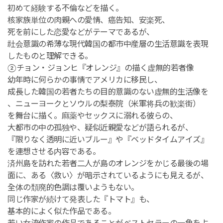
初めて経験する不倫などを描く。
核家族単位の肉親への愛情、癌告知、安楽死、
死を前にした恋愛などがテーマであるが、
社会意識の希薄な現代韓国の都市中産層の生活意識を表現
したものと理解できる。
②チョン・ジョンヒ『オレンジ』の描く虚無的若者像
幼年時に何らかの事情でアメリカに移民し、
成長した韓国の若者たちの目的意識のない虚無的生活像を
、ニューヨークとソウルの梨泰院（米軍将兵の歓楽街）
を舞台に描く。麻薬やセックスに溺れる彼らの、
大都市の中の孤独や、疑似近親愛などが語られるが、
『限りなく透明に近いブルー』や『ベッドタイムアイズ』
を連想させる内容である。
済州島を訪れた若者二人が島のオレンジをかじる最後の場
面に、ある〈救い〉が暗示されているようにも見えるが、
全体の頽廃的色調は覆いようもない。
同じ作家が続けて発表した『トマト』も、
基本的によく似た作品である。