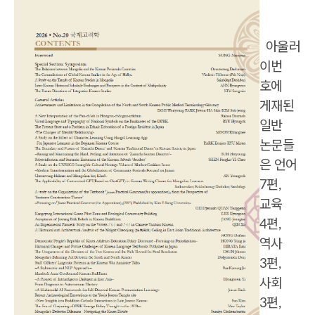
아
울러
이번
호
에
게재된
일반
논문들
은 언어
7편,
교육
4편,
역사
3편,
사회
3편,